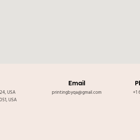
Email
P
024, USA
printingbyqa@gmail.com
+1 
051, USA