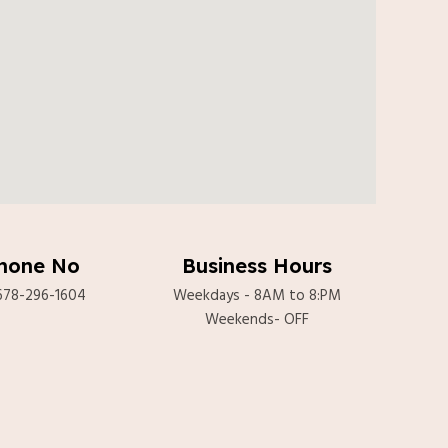
hone No
Business Hours
678-296-1604
Weekdays - 8AM to 8:PM
Weekends- OFF