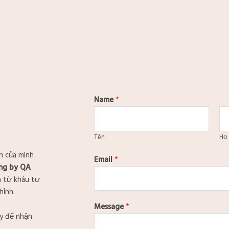
Name
*
Tên
Họ
n của mình
Email
*
ing by QA
n từ khâu tư
hỉnh.
Message
*
ay để nhận