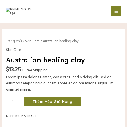
Nhảy
Mai
tới
Men
nội
dung
Australian
healing
Trang chủ
/
Skin Care
/ Australian healing clay
clay
Skin Care
số
lượng
Australian healing clay
$
13.25
+ Free Shipping
Lorem ipsum dolor sit amet, consectetur adipisicing elit, sed do
eiusmod tempor incididunt ut labore et dolore magna aliqua. Ut
enim ad minim.
Thêm Vào Giỏ Hàng
Danh mục:
Skin Care
tắt