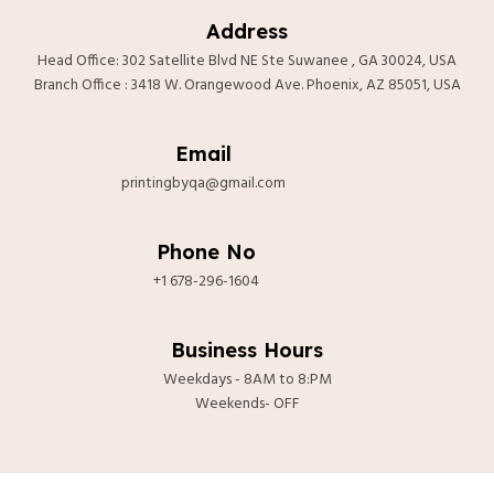
Address
Head Office: 302 Satellite Blvd NE Ste Suwanee , GA 30024, USA
Branch Office : 3418 W. Orangewood Ave. Phoenix, AZ 85051, USA
Email
printingbyqa@gmail.com
Phone No
+1 678-296-1604
Business Hours
Weekdays - 8AM to 8:PM
Weekends- OFF