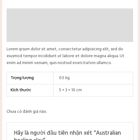
Mô tả
Thông tin bổ sung
Đánh giá (0)
Lorem ipsum dolor sit amet, consectetur adipisicing elit, sed do
eiusmod tempor incididunt ut labore et dolore magna aliqua. Ut
enim ad minim veniam, quis nostrud exercitation ullamco.
Trọng lượng
0.5 kg
Kích thước
5 × 3 × 10 cm
Chưa có đánh giá nào.
tắt
Hãy là người đầu tiên nhận xét “Australian