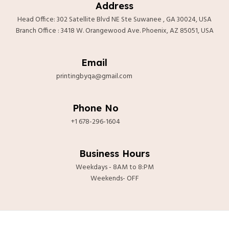
Address
Head Office: 302 Satellite Blvd NE Ste Suwanee , GA 30024, USA
Branch Office : 3418 W. Orangewood Ave. Phoenix, AZ 85051, USA
Email
printingbyqa@gmail.com
Phone No
+1 678-296-1604
Business Hours
Weekdays - 8AM to 8:PM
Weekends- OFF