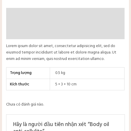
Mô tả
Thông tin bổ sung
Đánh giá (0)
Lorem ipsum dolor sit amet, consectetur adipisicing elit, sed do
eiusmod tempor incididunt ut labore et dolore magna aliqua. Ut
enim ad minim veniam, quis nostrud exercitation ullamco.
Trọng lượng
0.5 kg
Kích thước
5 × 3 × 10 cm
Chưa có đánh giá nào.
tắt
Hãy là người đầu tiên nhận xét “Body oil