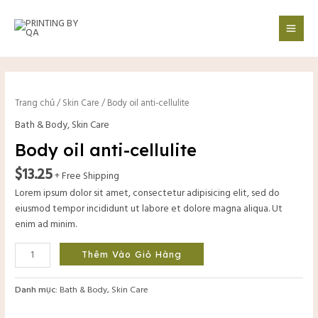
Nhảy
Mai
tới
Men
nội
dung
Body
oil
Trang chủ
/
Skin Care
/ Body oil anti-cellulite
anti-
Bath & Body
,
Skin Care
cellulite
số
Body oil anti-cellulite
lượng
$
13.25
+ Free Shipping
Lorem ipsum dolor sit amet, consectetur adipisicing elit, sed do
eiusmod tempor incididunt ut labore et dolore magna aliqua. Ut
enim ad minim.
Thêm Vào Giỏ Hàng
Danh mục:
Bath & Body
,
Skin Care
tắt