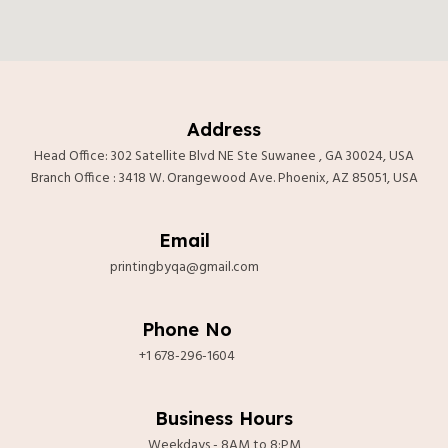
Address
Head Office: 302 Satellite Blvd NE Ste Suwanee , GA 30024, USA
Branch Office : 3418 W. Orangewood Ave. Phoenix, AZ 85051, USA
Email
printingbyqa@gmail.com
Phone No
+1 678-296-1604
Business Hours
Weekdays - 8AM to 8:PM