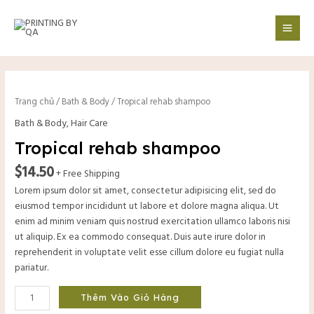
Nhảy
Mai
tới
Men
nội
dung
Tropical
rehab
Trang chủ
/
Bath & Body
/ Tropical rehab shampoo
shampoo
Bath & Body
,
Hair Care
số
lượng
Tropical rehab shampoo
$
14.50
+ Free Shipping
Lorem ipsum dolor sit amet, consectetur adipisicing elit, sed do
eiusmod tempor incididunt ut labore et dolore magna aliqua. Ut
enim ad minim veniam quis nostrud exercitation ullamco laboris nisi
ut aliquip. Ex ea commodo consequat. Duis aute irure dolor in
reprehenderit in voluptate velit esse cillum dolore eu fugiat nulla
pariatur.
tắt
Thêm Vào Giỏ Hàng