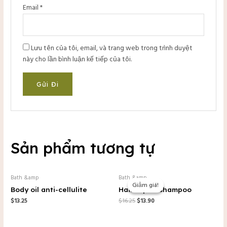
Email
*
Lưu tên của tôi, email, và trang web trong trình duyệt
này cho lần bình luận kế tiếp của tôi.
Sản phẩm tương tự
Giá
Giá
Bath &amp
Bath &amp
gốc
hiện
Giảm giá!
Giảm giá!
là:
tại
Body oil anti-cellulite
Hair repair shampoo
$16.25.
là:
$
13.25
$
16.25
$
13.90
$13.90.