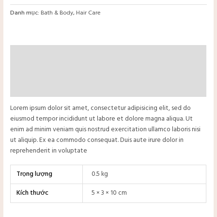
Danh mục:
Bath & Body
,
Hair Care
Mô tả
Thông tin bổ sung
Đánh giá (0)
Lorem ipsum dolor sit amet, consectetur adipisicing elit, sed do
eiusmod tempor incididunt ut labore et dolore magna aliqua. Ut
enim ad minim veniam quis nostrud exercitation ullamco laboris nisi
ut aliquip. Ex ea commodo consequat. Duis aute irure dolor in
reprehenderit in voluptate
Trọng lượng
0.5 kg
Kích thước
5 × 3 × 10 cm
tắt